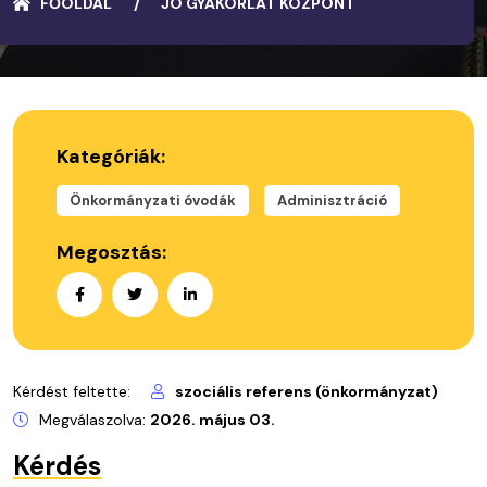
FŐOLDAL
JÓ GYAKORLAT KÖZPONT
Kategóriák:
Önkormányzati óvodák
Adminisztráció
Megosztás:
Kérdést feltette:
szociális referens
(önkormányzat)
Megválaszolva:
2026. május 03.
Kérdés