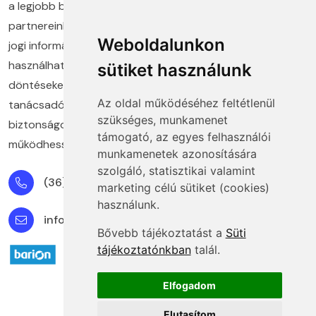
a legjobb befektetés. Több mint húsz éve segítjük
partnereinket abban, hogy naprakész gazdasági és
Weboldalunkon
jogi információkkal, valamint a gyakorlatban is
használható megoldásokkal hozhassanak felelős
sütiket használunk
döntéseket. Képzéseink, kiadványaink és szakértő
Az oldal működéséhez feltétlenül
tanácsadóink közös célja, hogy ügyfeleink
szükséges, munkamenet
biztonságosan, jogkövető módon és eredményesen
támogató, az egyes felhasználói
működhessenek minden területen.
munkamenetek azonosítására
szolgáló, statisztikai valamint
(36) 1 880 76 00
marketing célú sütiket (cookies)
használunk.
info@mprx.hu
Bővebb tájékoztatást a
Süti
tájékoztatónkban
talál.
Elfogadom
Elutasítom