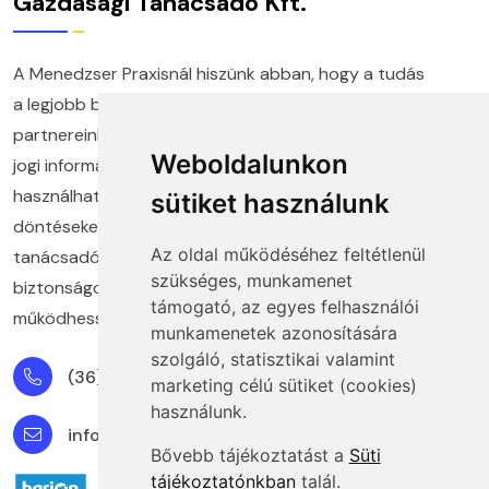
Gazdasági Tanácsadó Kft.
A Menedzser Praxisnál hiszünk abban, hogy a tudás
a legjobb befektetés. Több mint húsz éve segítjük
partnereinket abban, hogy naprakész gazdasági és
Weboldalunkon
jogi információkkal, valamint a gyakorlatban is
használható megoldásokkal hozhassanak felelős
sütiket használunk
döntéseket. Képzéseink, kiadványaink és szakértő
Az oldal működéséhez feltétlenül
tanácsadóink közös célja, hogy ügyfeleink
szükséges, munkamenet
biztonságosan, jogkövető módon és eredményesen
támogató, az egyes felhasználói
működhessenek minden területen.
munkamenetek azonosítására
szolgáló, statisztikai valamint
(36) 1 880 76 00
marketing célú sütiket (cookies)
használunk.
info@mprx.hu
Bővebb tájékoztatást a
Süti
tájékoztatónkban
talál.