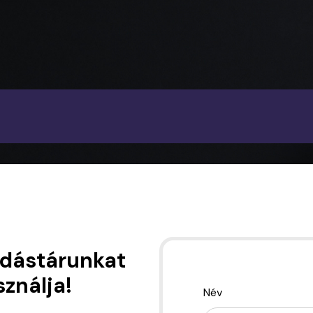
udástárunkat
ználja!
Név