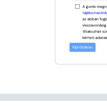
A gomb megny
tájékoztatón
az abban fogl
visszavonásig 
tiltakozhat sz
kérheti adatai
Kipróbálom