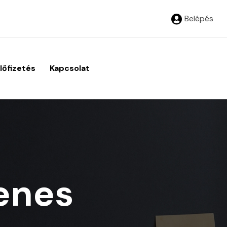
Belépés
lőfizetés
Kapcsolat
yenes