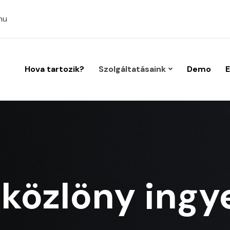
hu
Hova tartozik?
Szolgáltatásaink
Demo
E
 közlöny ing