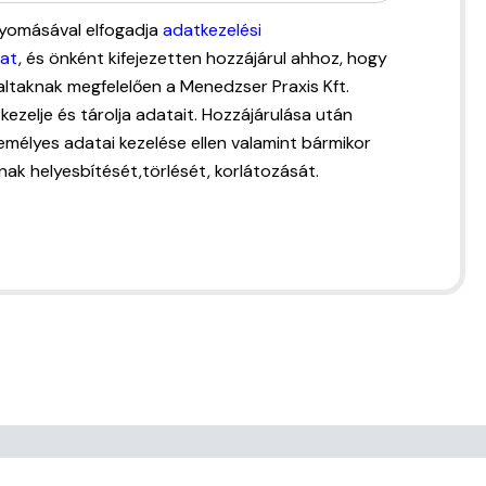
omásával elfogadja
adatkezelési
kat
, és önként kifejezetten hozzájárul ahhoz, hogy
altaknak megfelelően a Menedzser Praxis Kft.
kezelje és tárolja adatait. Hozzájárulása után
emélyes adatai kezelése ellen valamint bármikor
nak helyesbítését,törlését, korlátozását.