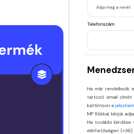
Telefonszám
termék
Menedzser
Ha már rendelkezik e
tartozó email címét 
kattintson a
jelszóem
MP fiókkal, kérjük adj
Ha további kérdése v
elérhetőségen: (+36)