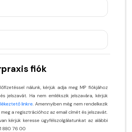
praxis fiók
lőfizetéssel nálunk, kérjük adja meg MP fiókjához
és jelszavát. Ha nem emlékszik jelszavára, kérjük
lékeztető linkre
. Amennyiben még nem rendelkezik
a meg a regisztrációhoz az email címét és jelszavát.
an kérjük keresse ügyfélszolgálatunkat az alábbi
 1 880 76 00