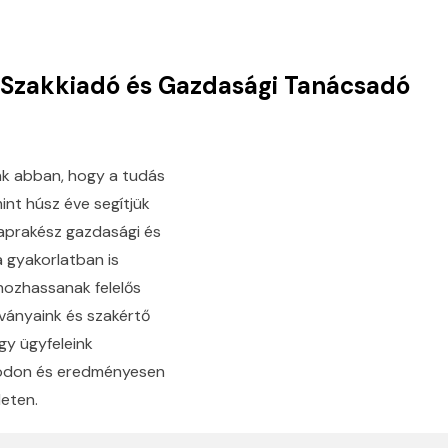
 Szakkiadó és Gazdasági Tanácsadó
nk abban, hogy a tudás
int húsz éve segítjük
aprakész gazdasági és
a gyakorlatban is
ozhassanak felelős
ványaink és szakértő
gy ügyfeleink
módon és eredményesen
eten.