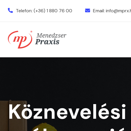
Telefon:
(+36) 1 880 76 00
Email:
info@mprx.
Köznevelési