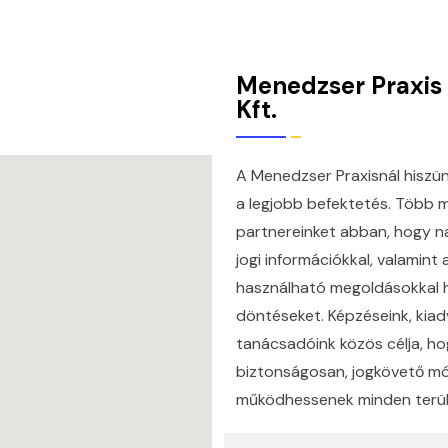
Menedzser Praxis
Kft.
A Menedzser Praxisnál hiszü
a legjobb befektetés. Több m
partnereinket abban, hogy n
jogi információkkal, valamint 
használható megoldásokkal h
döntéseket. Képzéseink, kiad
tanácsadóink közös célja, ho
biztonságosan, jogkövető 
működhessenek minden terül